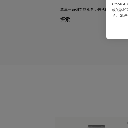
Cook
尊享一系列专属礼遇
，
包括最长8年的腕
或“编辑
意。如您
探索