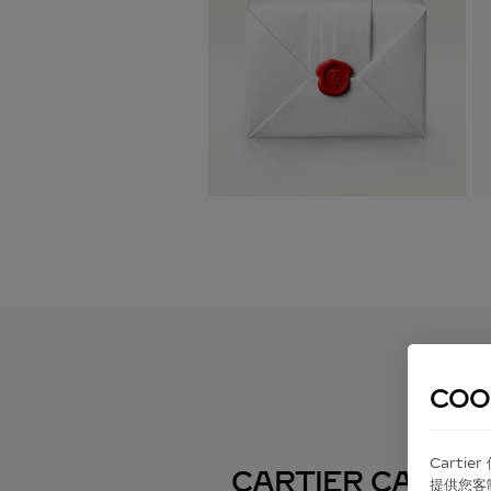
COO
Carti
CARTIER CARE
提供您客