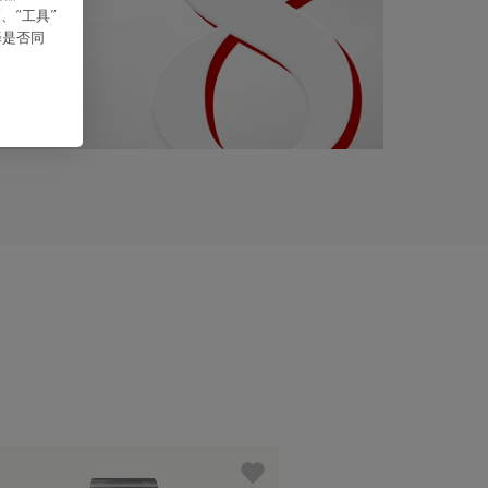
、“⼯具”
择是否同