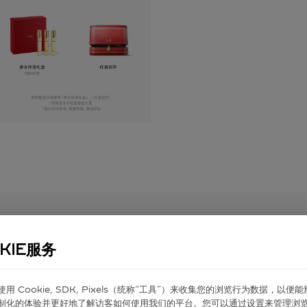
KIE服务
er 使⽤ Cookie, SDK, Pixels（统称“⼯具”）来收集您的浏览⾏为数据，以便
制化的体验并更好地了解访客如何使⽤我们的平台。您可以通过设置来管理浏