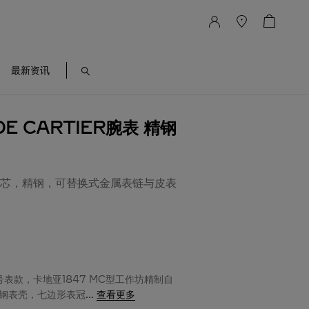
最新资讯
DE CARTIER腕表 精钢
芯，精钢，可替换式金属表链与皮表
号表款，卡地亚1847 MC型工作坊精制自
钢表壳，七边形表冠
...
查看更多