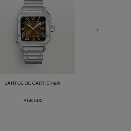
SANTOS DE CARTIER腕表
SANTOS DE
￥68,500
￥68