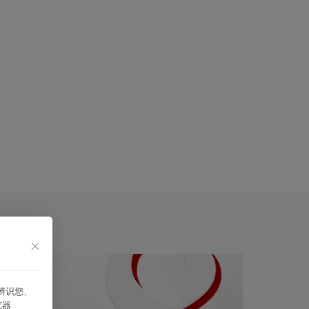
能辨识您、
览器