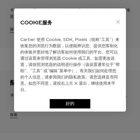
卡地亚将提供悉心完成的标志性卡地亚礼品包装，您可以随附标志性卡地
亚礼品卡，送上个性化祝福寄语。
COOKIE服务
探索
Cartier 使⽤ Cookie, SDK, Pixels（统称“⼯具”）来
收集您的浏览⾏为数据，以便能辨识您、提供您客制化
的体验并更好地了解访客如何使⽤我们的平台。您可以
通过设置来管理浏览器 Cookie 或⼯具。如需更改设
置，请按照浏览器的说明进⾏操作（该设置通常位于“帮
助”、“⼯具” 或“编辑”菜单中）。有关我们如何处理您
的个⼈信息，请参阅我们的隐私政策。请您选择是否同
配送与退货
意。如您不同意，请按右上⽅ X 退出，继续使⽤本平
台。
卡地亚提供免费配送服务。您有权在签收之日起30天内申请退货。
好的
探索