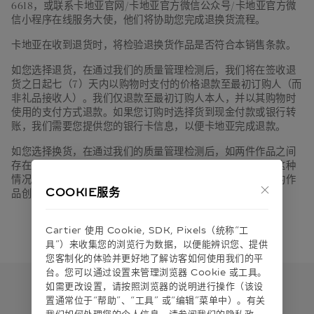
6618，或联系卡地亚官网/卡地亚官方微信公众号/卡地亚官方微
信小程序在线服务大使，他们将协助您完成退换货流程。
卡地亚在收到退货时，将检验退换货作品是否符合本销售条款。
如您选择退货，在通过我们的质量管理检测后，我们将在签收退
货之日起七（7）天内以购物时支付的价格退款至最初订购人（而
非礼品接收人）。我们仅退款至最初订购人本人，并以其购物时
使用的支付方式退款。如果您订购时选择货到现金付款或银行转
账，我们需要您提供您的银行卡信息，以便卡地亚完成退款。
如您选择换货，在通过我们的质量管理检测后，如两件作品之间
存在差价，卡地亚会向您退回差额，或要求您支付差额。在这种
情况下，我们会将退回的作品的销售订单取消，并为拟交换的作
COOKIE服务
品创建新的订单。
Cartier 使⽤ Cookie, SDK, Pixels（统称“⼯
具”）来收集您的浏览⾏为数据，以便能辨识您、提供
您客制化的体验并更好地了解访客如何使⽤我们的平
台。您可以通过设置来管理浏览器 Cookie 或⼯具。
如需更改设置，请按照浏览器的说明进⾏操作（该设
订阅最新资讯
置通常位于“帮助”、“⼯具” 或“编辑”菜单中）。有关