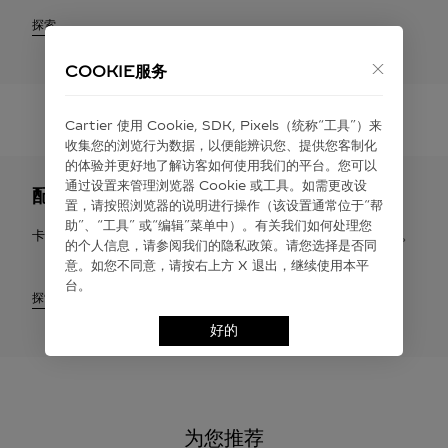
探索
COOKIE服务
Cartier 使⽤ Cookie, SDK, Pixels（统称“⼯具”）来
收集您的浏览⾏为数据，以便能辨识您、提供您客制化
的体验并更好地了解访客如何使⽤我们的平台。您可以
通过设置来管理浏览器 Cookie 或⼯具。如需更改设
配送与退货
置，请按照浏览器的说明进⾏操作（该设置通常位于“帮
助”、“⼯具” 或“编辑”菜单中）。有关我们如何处理您
卡地亚提供免费配送服务。您有权在签收之日起30天内申请退货。
的个⼈信息，请参阅我们的隐私政策。请您选择是否同
意。如您不同意，请按右上⽅ X 退出，继续使⽤本平
台。
探索
好的
为您推荐