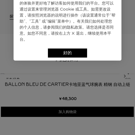
的体验并更好地了解访客如何使⽤我们的平台。您可以
通过设置来管理浏览器 Cookie 或⼯具。如需更改设
置，请按照浏览器的说明进⾏操作（该设置通常位于“帮
探索
助”、“⼯具” 或“编辑”菜单中）。有关我们如何处理您
的个⼈信息，请参阅我们的隐私政策。请您选择是否同
意。如您不同意，请按右上⽅ X 退出，继续使⽤本平
台。
好的
为您推荐
必备经典
BALLON BLEU DE CARTIER卡地亚蓝气球腕表 精钢 自动上链
￥48,300
加入购物袋