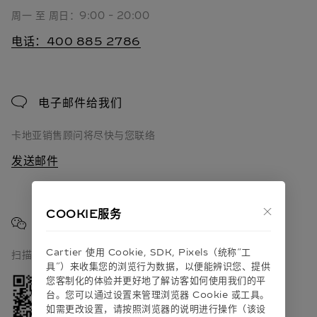
周一 至 周日：9:00 - 20:00
电话：400 885 2786
电子邮件给我们
卡地亚销售顾问将尽快与您联络
发送邮件
COOKIE服务
微信咨询
Cartier 使⽤ Cookie, SDK, Pixels（统称“⼯
扫描卡地亚微信公众号联系我们
具”）来收集您的浏览⾏为数据，以便能辨识您、提供
您客制化的体验并更好地了解访客如何使⽤我们的平
台。您可以通过设置来管理浏览器 Cookie 或⼯具。
如需更改设置，请按照浏览器的说明进⾏操作（该设