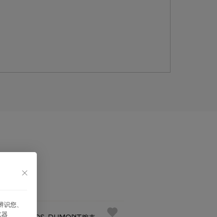
能辨识您、
品
览器