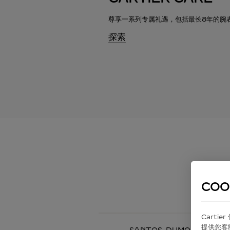
尊享一系列专属礼遇
，
包括最长8年的腕
探索
COO
Carti
提供您客