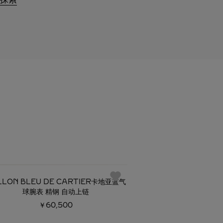
必备经典
LLON BLEU DE CARTIER卡地亚蓝气
BALLON BLEU D
球腕表 精钢 自动上链
球腕
￥60,500
￥48