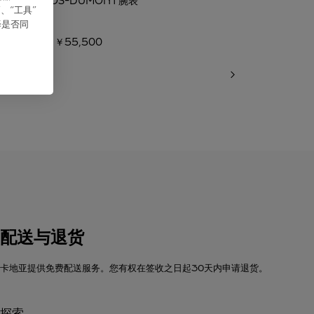
SANTOS-DUMONT腕表
SANTOS-
、“⼯具”
择是否同
￥55,500
￥80
配送与退货
卡地亚提供免费配送服务。您有权在签收之日起30天内申请退货。
探索