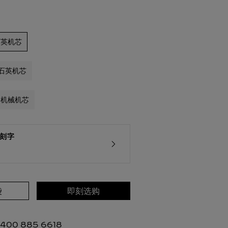
 石英机芯
m 石英机芯
m 机械机芯
刻字
袋
即刻选购
00 885 6618