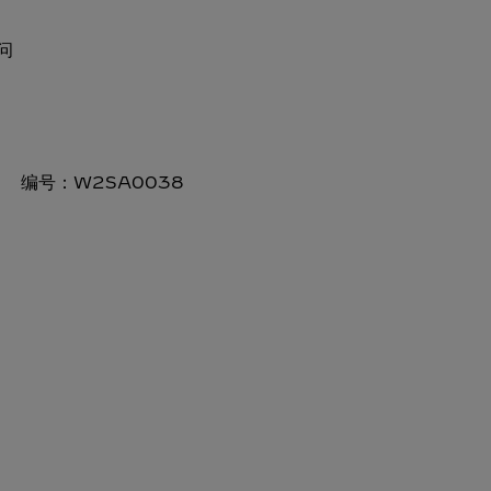
问
编号：
W2SA0038