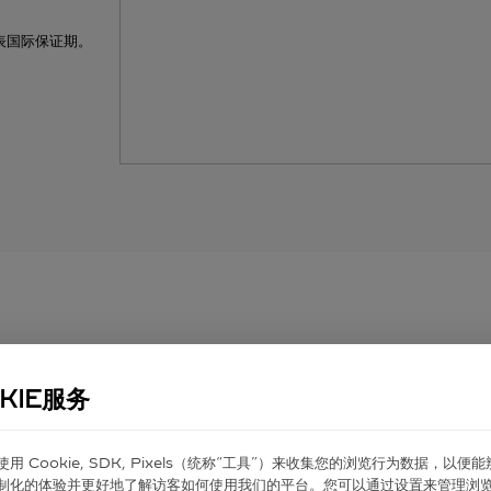
表国际保证期
。
相关作品
KIE服务
er 使⽤ Cookie, SDK, Pixels（统称“⼯具”）来收集您的浏览⾏为数据，以便
必备经典
新
制化的体验并更好地了解访客如何使⽤我们的平台。您可以通过设置来管理浏