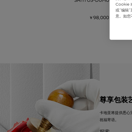
SANTOS-DUMONT腕表
Cook
或“编辑
意。如您
￥98,000
尊享包装
卡地亚将提供悉心
祝福寄语。
探索