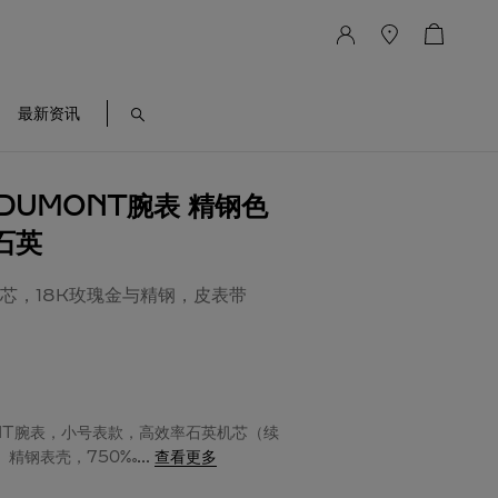
最新资讯
-DUMONT腕表 精钢色
 石英
芯，18K玫瑰金与精钢，皮表带
ONT腕表，小号表款，高效率石英机芯（续
。精钢表壳，750‰
...
查看更多