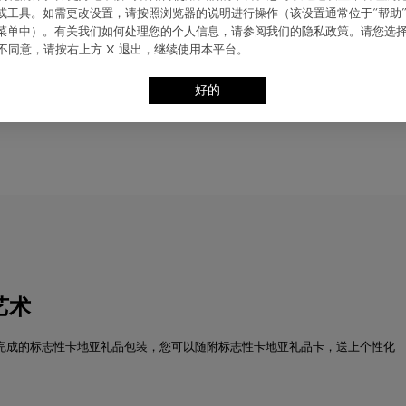
SANTOS-DUMONT腕表
ie 或⼯具。如需更改设置，请按照浏览器的说明进⾏操作（该设置通常位于“帮助”
”菜单中）。有关我们如何处理您的个⼈信息，请参阅我们的隐私政策。请您选
不同意，请按右上⽅ X 退出，继续使⽤本平台。
￥36,000
好的
艺术
完成的标志性卡地亚礼品包装，您可以随附标志性卡地亚礼品卡，送上个性化