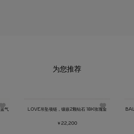
为您推荐
必备经典
亚蓝气
LOVE吊坠项链，镶嵌2颗钻石 18K玫瑰金
BA
￥22,200