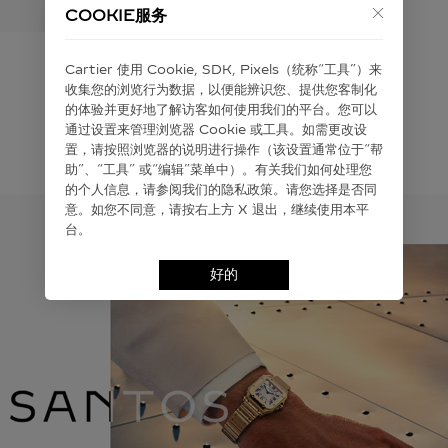
COOKIE服务
Cartier 使⽤ Cookie, SDK, Pixels（统称“⼯具”）来
收集您的浏览⾏为数据，以便能辨识您、提供您客制化
的体验并更好地了解访客如何使⽤我们的平台。您可以
通过设置来管理浏览器 Cookie 或⼯具。如需更改设
置，请按照浏览器的说明进⾏操作（该设置通常位于“帮
助”、“⼯具” 或“编辑”菜单中）。有关我们如何处理您
的个⼈信息，请参阅我们的隐私政策。请您选择是否同
意。如您不同意，请按右上⽅ X 退出，继续使⽤本平
台。
好的