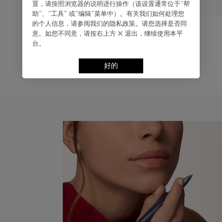
置，请按照浏览器的说明进⾏操作（该设置通常位于“帮
助”、“⼯具” 或“编辑”菜单中）。有关我们如何处理您
的个⼈信息，请参阅我们的隐私政策。请您选择是否同
意。如您不同意，请按右上⽅ X 退出，继续使⽤本平
台。
好的