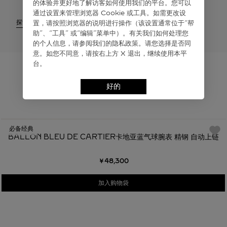
的体验并更好地了解访客如何使⽤我们的平台。您可以
通过设置来管理浏览器 Cookie 或⼯具。如需更改设
探索
置，请按照浏览器的说明进⾏操作（该设置通常位于“帮
助”、“⼯具” 或“编辑”菜单中）。有关我们如何处理您
的个⼈信息，请参阅我们的隐私政策。请您选择是否同
意。如您不同意，请按右上⽅ X 退出，继续使⽤本平
台。
好的
为您推荐
必备经典
BALLON BLEU DE CARTIER卡地亚蓝气球腕表 精钢 自动上链
￥48,300
加入购物袋