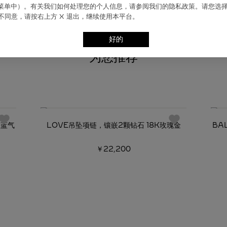
”菜单中）。有关我们如何处理您的个⼈信息，请参阅我们的隐私政策。请您选
不同意，请按右上⽅ X 退出，继续使⽤本平台。
好的
为您推荐
必备经典
亚蓝气
LOVE吊坠项链，镶嵌2颗钻石 18K玫瑰金
BA
￥22,200