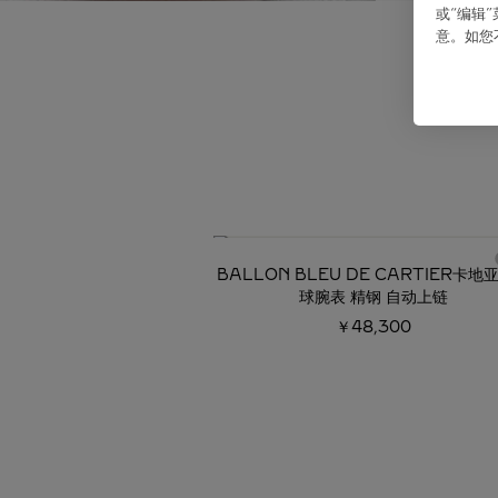
或“编辑
意。如您
必备经典
BALLON BLEU DE CARTIER卡地
球腕表 精钢 自动上链
￥48,300