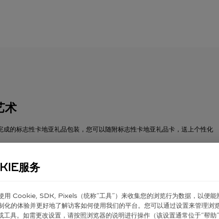
艺术
完成的标志性卡地亚礼品包装，您可以随附标志性卡地亚礼品卡，送上个性化
KIE服务
er 使⽤ Cookie, SDK, Pixels（统称“⼯具”）来收集您的浏览⾏为数据，以便
制化的体验并更好地了解访客如何使⽤我们的平台。您可以通过设置来管理浏
ie 或⼯具。如需更改设置，请按照浏览器的说明进⾏操作（该设置通常位于“帮助”