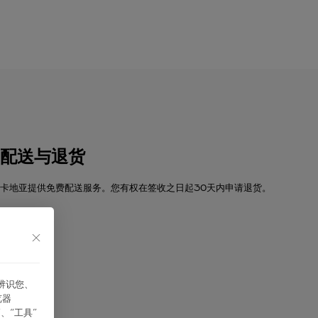
配送与退货
卡地亚提供免费配送服务。您有权在签收之日起30天内申请退货。
探索
能辨识您、
览器
、“⼯具”