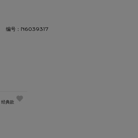
编号：
N6039317
镯，经典款