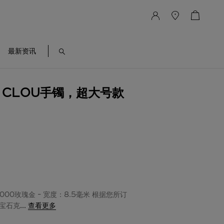
最新资讯
UN CLOU手镯，超大号款
1000玫瑰金 - 宽度：8.5毫米 根据您所订
宝石克
...
查看更多