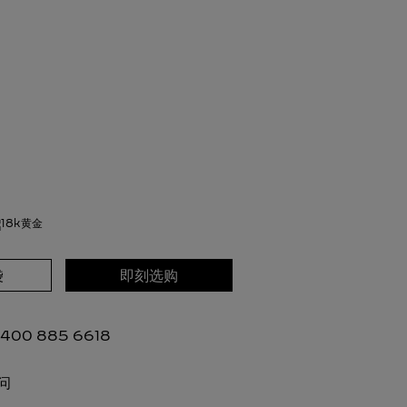
袋
即刻选购
00 885 6618
问