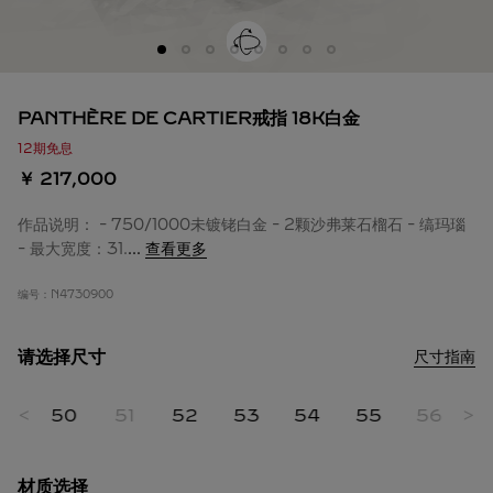
PANTHÈRE DE CARTIER戒指 18K白金
12期免息
￥ 217,000
作品说明： - 750/1000未镀铑白金 - 2颗沙弗莱石榴石 - 缟玛瑙
- 最大宽度：31.
...
查看更多
编号：
N4730900
请选择尺寸
尺寸指南
49
<
50
51
52
53
54
55
56
>
5
材质选择