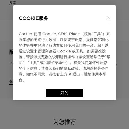
探索
COOKIE服务
Cartier 使⽤ Cookie, SDK, Pixels（统称“⼯具”）来
收集您的浏览⾏为数据，以便能辨识您、提供您客制化
的体验并更好地了解访客如何使⽤我们的平台。您可以
配送与退货
通过设置来管理浏览器 Cookie 或⼯具。如需更改设
置，请按照浏览器的说明进⾏操作（该设置通常位于“帮
助”、“⼯具” 或“编辑”菜单中）。有关我们如何处理您
卡地亚提供免费配送服务。您有权在签收之日起30天内申请退货。
的个⼈信息，请参阅我们的隐私政策。请您选择是否同
意。如您不同意，请按右上⽅ X 退出，继续使⽤本平
台。
探索
好的
为您推荐