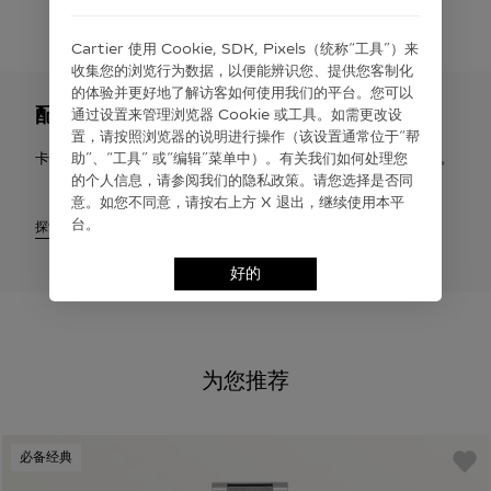
Cartier 使⽤ Cookie, SDK, Pixels（统称“⼯具”）来
收集您的浏览⾏为数据，以便能辨识您、提供您客制化
的体验并更好地了解访客如何使⽤我们的平台。您可以
配送与退货
通过设置来管理浏览器 Cookie 或⼯具。如需更改设
置，请按照浏览器的说明进⾏操作（该设置通常位于“帮
卡地亚提供免费配送服务。您有权在签收之日起30天内申请退货。
助”、“⼯具” 或“编辑”菜单中）。有关我们如何处理您
的个⼈信息，请参阅我们的隐私政策。请您选择是否同
意。如您不同意，请按右上⽅ X 退出，继续使⽤本平
台。
探索
好的
为您推荐
必备经典