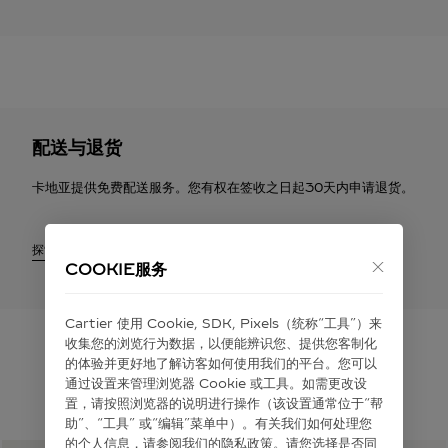
配送与退货
卡地亚提供免费配送服务。您有权在签收之日起30天内申请退货。
探索
COOKIE服务
Cartier 使⽤ Cookie, SDK, Pixels（统称“⼯具”）来
收集您的浏览⾏为数据，以便能辨识您、提供您客制化
的体验并更好地了解访客如何使⽤我们的平台。您可以
通过设置来管理浏览器 Cookie 或⼯具。如需更改设
为您推荐
置，请按照浏览器的说明进⾏操作（该设置通常位于“帮
助”、“⼯具” 或“编辑”菜单中）。有关我们如何处理您
的个⼈信息，请参阅我们的隐私政策。请您选择是否同