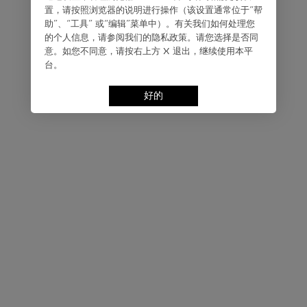
置，请按照浏览器的说明进⾏操作（该设置通常位于“帮
助”、“⼯具” 或“编辑”菜单中）。有关我们如何处理您
的个⼈信息，请参阅我们的隐私政策。请您选择是否同
意。如您不同意，请按右上⽅ X 退出，继续使⽤本平
台。
好的