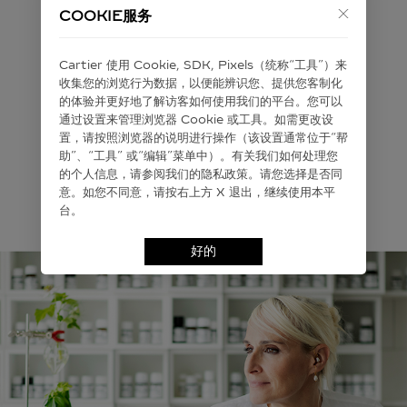
COOKIE服务
Cartier 使⽤ Cookie, SDK, Pixels（统称“⼯具”）来
收集您的浏览⾏为数据，以便能辨识您、提供您客制化
的体验并更好地了解访客如何使⽤我们的平台。您可以
通过设置来管理浏览器 Cookie 或⼯具。如需更改设
置，请按照浏览器的说明进⾏操作（该设置通常位于“帮
助”、“⼯具” 或“编辑”菜单中）。有关我们如何处理您
的个⼈信息，请参阅我们的隐私政策。请您选择是否同
意。如您不同意，请按右上⽅ X 退出，继续使⽤本平
台。
好的