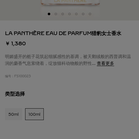
LA PANTHÈRE EAU DE PARFUM猎豹女士香水
￥ 1,380
明媚盛开的栀子花筑起细腻感性的基调，被天鹅绒般的西普调和温
润的麝香气息萦绕着，绽放猫科动物般的野性
...
查看更多
编号：
FS100023
类型选择
50ml
100ml