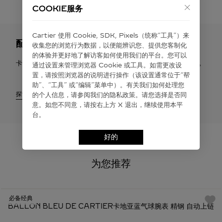
COOKIE服务
Cartier 使⽤ Cookie, SDK, Pixels（统称“⼯具”）来
配送与退货
收集您的浏览⾏为数据，以便能辨识您、提供您客制化
的体验并更好地了解访客如何使⽤我们的平台。您可以
卡地亚提供免费配送服务。您有权在签收之日起30天内申请退货。
通过设置来管理浏览器 Cookie 或⼯具。如需更改设
置，请按照浏览器的说明进⾏操作（该设置通常位于“帮
助”、“⼯具” 或“编辑”菜单中）。有关我们如何处理您
探索
的个⼈信息，请参阅我们的隐私政策。请您选择是否同
意。如您不同意，请按右上⽅ X 退出，继续使⽤本平
台。
好的
为您推荐
必备经典
BALLON BLEU DE CARTIER卡地亚蓝气球腕表 精钢 自动上链