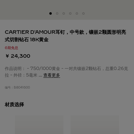
CARTIER D'AMOUR耳钉，中号款，镶嵌2颗圆形明亮
式切割钻石 18K黄金
6期免息
￥ 24,300
作品说明： - 750/1000黄金 - 一对共镶嵌2颗钻石，总重0.26克
拉 - 外径：5毫米
...
查看更多
编号：
B8041600
材质选择