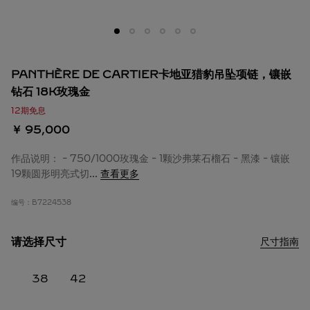
PANTHÈRE DE CARTIER卡地亚猎豹吊坠项链，镶嵌
钻石 18K玫瑰金
12期免息
￥ 95,000
作品说明： - 750/1000玫瑰金 - 1颗沙弗莱石榴石 - 黑漆 - 镶嵌
19颗圆形明亮式切
...
查看更多
编号：
B7224538
请选择尺寸
尺寸指南
38
42