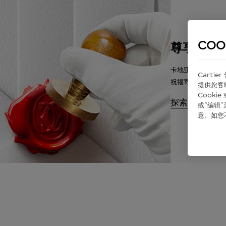
COO
尊享包装
卡地亚将提供悉心
Carti
祝福寄语。
提供您客
Cook
探索
或“编辑
意。如您