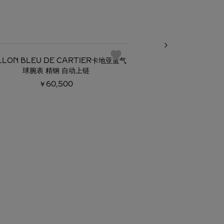
必备经典
LLON BLEU DE CARTIER卡地亚蓝气
BALLON BLEU D
球腕表 精钢 自动上链
球腕
￥60,500
￥48