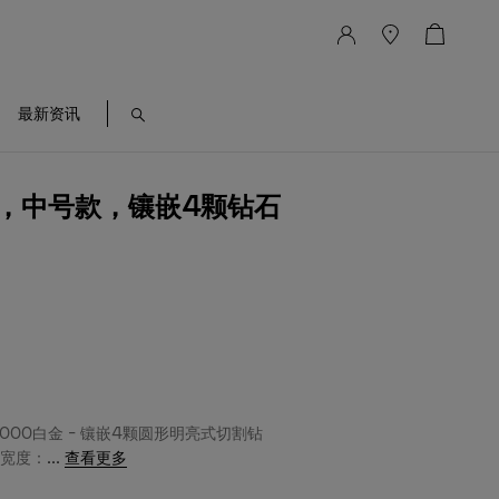
最新资讯
镯，中号款，镶嵌4颗钻石
/1000白金 - 镶嵌4颗圆形明亮式切割钻
 宽度：
...
查看更多