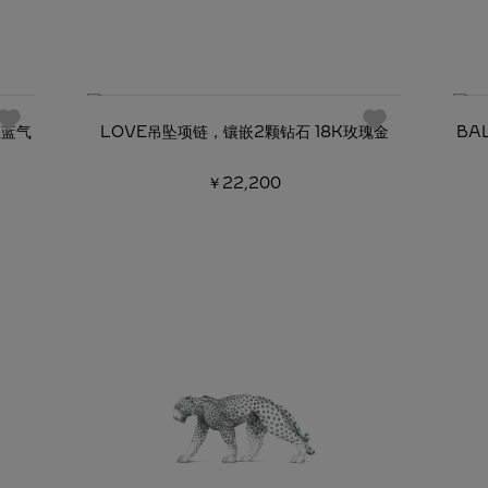
必备经典
亚蓝气
LOVE吊坠项链，镶嵌2颗钻石 18K玫瑰金
BA
￥22,200