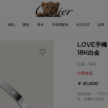
宝
婚礼
腕表
香水
手袋和配饰
生活艺术
品牌
LOVE手
18K白金
白金，钻石
12期免息
￥ 91,000
作品说明： - 750
石，总重0.19克拉 -