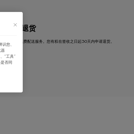
配送与退货
卡地亚提供免费配送服务。您有权在签收之日起30天内申请退货。
能辨识您、
览器
、“⼯具”
探索
择是否同