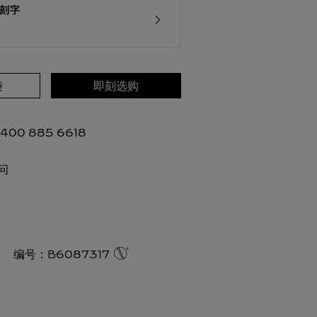
刻字
袋
即刻选购
00 885 6618
问
编号：
B6087317