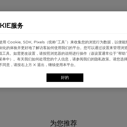
KIE服务
艺术
完成的标志性卡地亚礼品包装，您可以随附标志性卡地亚礼品卡，送上个性化
er 使⽤ Cookie, SDK, Pixels（统称“⼯具”）来收集您的浏览⾏为数据，以便
制化的体验并更好地了解访客如何使⽤我们的平台。您可以通过设置来管理浏
ie 或⼯具。如需更改设置，请按照浏览器的说明进⾏操作（该设置通常位于“帮助”
”菜单中）。有关我们如何处理您的个⼈信息，请参阅我们的隐私政策。请您选
不同意，请按右上⽅ X 退出，继续使⽤本平台。
好的
为您推荐