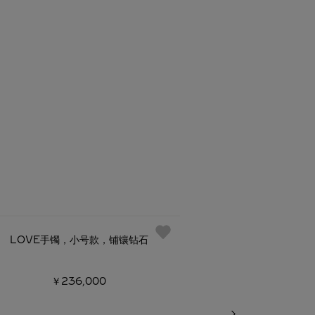
LOVE手镯，小号款，铺镶钻石
LOVE手镯，小号
￥236,000
￥82