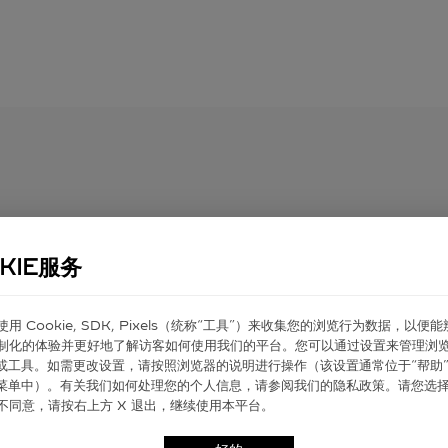
艺术
KIE服务
完成的标志性卡地亚礼品包装，您可以随附标志性卡地亚礼品卡，送上个性化
er 使⽤ Cookie, SDK, Pixels（统称“⼯具”）来收集您的浏览⾏为数据，以便
制化的体验并更好地了解访客如何使⽤我们的平台。您可以通过设置来管理浏
ie 或⼯具。如需更改设置，请按照浏览器的说明进⾏操作（该设置通常位于“帮助”
”菜单中）。有关我们如何处理您的个⼈信息，请参阅我们的隐私政策。请您选
不同意，请按右上⽅ X 退出，继续使⽤本平台。