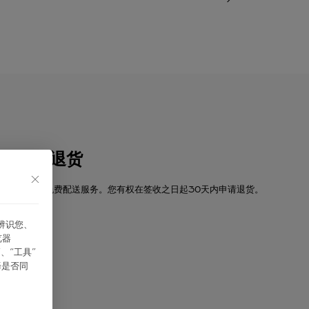
配送与退货
卡地亚提供免费配送服务。您有权在签收之日起30天内申请退货。
能辨识您、
探索
览器
、“⼯具”
择是否同