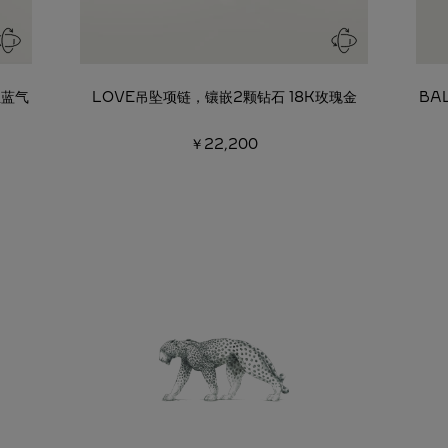
亚蓝气
LOVE吊坠项链，镶嵌2颗钻石 18K玫瑰金
BA
￥22,200