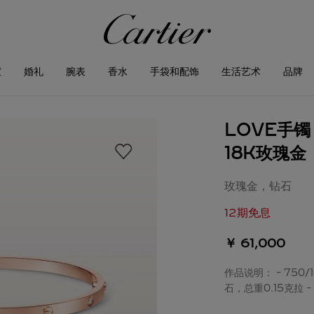
宝
婚礼
腕表
香水
手袋和配饰
生活艺术
品牌
LOVE手
18K玫瑰金
玫瑰金，钻石
12期免息
￥ 61,000
作品说明： - 750
石，总重0.15克拉 -