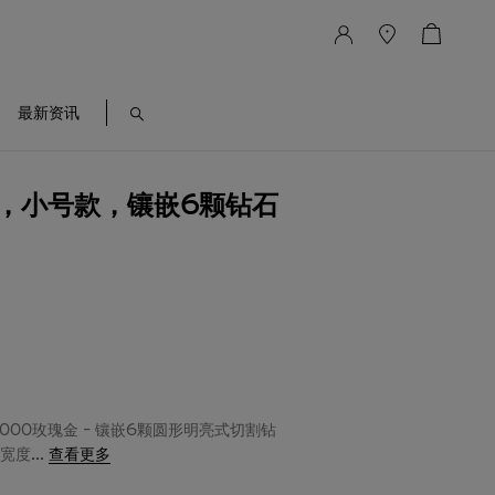
最新资讯
镯，小号款，镶嵌6颗钻石
/1000玫瑰金 - 镶嵌6颗圆形明亮式切割钻
 宽度
...
查看更多