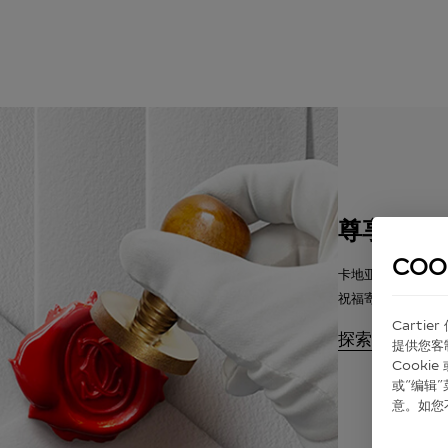
尊享包装
COO
卡地亚将提供悉心
祝福寄语。
Carti
探索
提供您客
Cook
或“编辑
意。如您