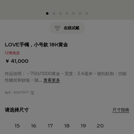
在线试戴
LOVE手镯，小号款 18K黄金
12期免息
￥ 41,000
作品说明： - 750/1000黄金 - 宽度：3.6毫米 - 锁扣机制：功能
性螺丝和铰链 - 随
...
查看更多
编号：
B6079117
请选择尺寸
尺寸指南
15
16
17
18
19
20