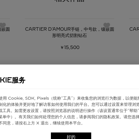
必
镶嵌圆
CARTIER D'AMOUR手链，中号款，镶嵌圆
CA
形明亮式切割钻石
￥15,500
KIE服务
er 使⽤ Cookie, SDK, Pixels（统称“⼯具”）来收集您的浏览⾏为数据，以便
制化的体验并更好地了解访客如何使⽤我们的平台。您可以通过设置来管理浏
ie 或⼯具。如需更改设置，请按照浏览器的说明进⾏操作（该设置通常位于“帮助”
”菜单中）。有关我们如何处理您的个⼈信息，请参阅我们的隐私政策。请您选
不同意，请按右上⽅ X 退出，继续使⽤本平台。
艺术
好的