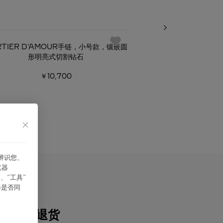
备经典
RTIER D'AMOUR手链，小号款，镶嵌圆
CARTIER D'AM
形明亮式切割钻石
形明亮式
￥10,700
￥7,
能辨识您、
览器
、“⼯具”
择是否同
配送与退货