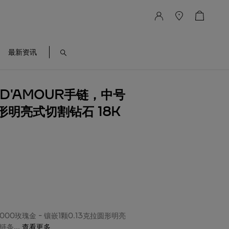
最新资讯
R D'AMOUR手链，中号
形明亮式切割钻石 18K
1000玫瑰金 - 镶嵌1颗0.13克拉圆形明亮
节链条
...
查看更多