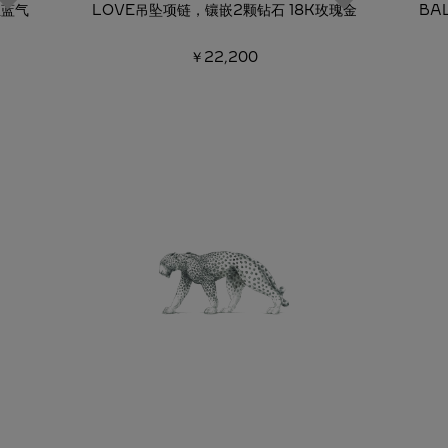
亚蓝气
LOVE吊坠项链，镶嵌2颗钻石 18K玫瑰金
BA
￥22,200