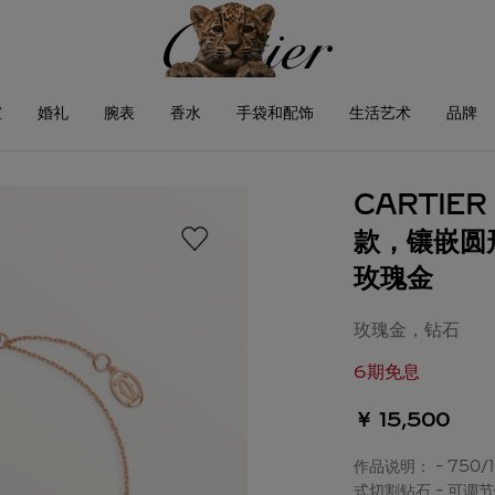
宝
婚礼
腕表
香水
手袋和配饰
生活艺术
品牌
CARTIE
款，镶嵌圆
玫瑰金
玫瑰金，钻石
6期免息
￥ 15,500
作品说明： - 750/
式切割钻石 - 可调