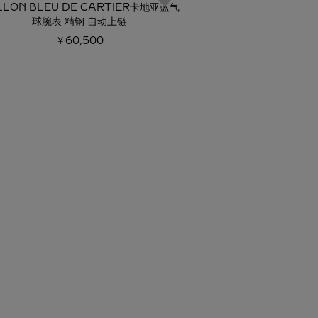
LLON BLEU DE CARTIER卡地亚蓝气
BALLON BLEU D
球腕表 精钢 自动上链
球腕
￥60,500
￥48