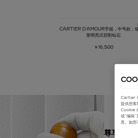
CARTIER D'AMOUR手链，中号款，
形明亮式切割钻石
￥16,500
COO
Carti
提供您客
Cook
或“编辑
意。如您
尊享包装