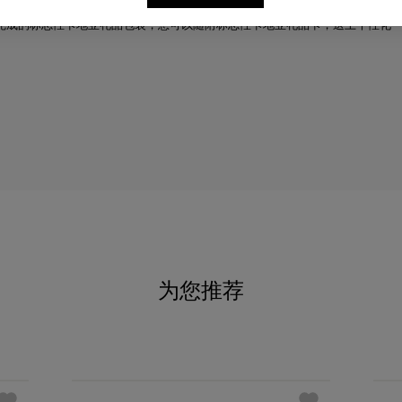
完成的标志性卡地亚礼品包装，您可以随附标志性卡地亚礼品卡，送上个性化
为您推荐
必备经典