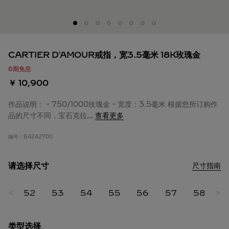
CARTIER D'AMOUR戒指，宽3.5毫米 18K玫瑰金
6期免息
￥ 10,900
作品说明： - 750/1000玫瑰金 - 宽度：3.5毫米 根据您所订购作
品的尺寸不同，宝石克拉
...
查看更多
编号：
B4242700
请选择尺寸
尺寸指南
<
52
53
54
55
56
57
58
>
5
类型选择