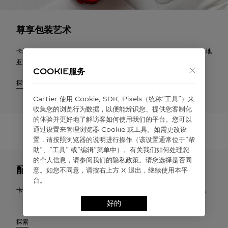
尊享包装艺术
卡地亚将提供悉心完成的标志性卡地亚礼品包装，您可以随附标志性卡地
亚礼品卡，送上个性化祝福寄语。
COOKIE服务
探索
Cartier 使⽤ Cookie, SDK, Pixels（统称“⼯具”）来
收集您的浏览⾏为数据，以便能辨识您、提供您客制化
的体验并更好地了解访客如何使⽤我们的平台。您可以
通过设置来管理浏览器 Cookie 或⼯具。如需更改设
置，请按照浏览器的说明进⾏操作（该设置通常位于“帮
助”、“⼯具” 或“编辑”菜单中）。有关我们如何处理您
的个⼈信息，请参阅我们的隐私政策。请您选择是否同
配送与退货
意。如您不同意，请按右上⽅ X 退出，继续使⽤本平
台。
卡地亚提供免费配送服务。您有权在签收之日起30天内申请退货。
好的
探索