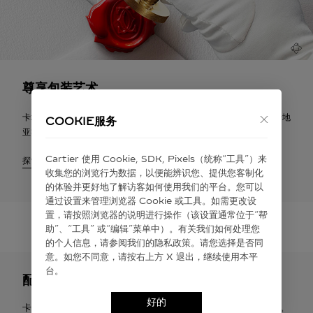
尊享包装艺术
卡地亚将提供悉心完成的标志性卡地亚礼品包装，您可以随附标志性卡地
COOKIE服务
亚礼品卡，送上个性化祝福寄语。
Cartier 使⽤ Cookie, SDK, Pixels（统称“⼯具”）来
探索
收集您的浏览⾏为数据，以便能辨识您、提供您客制化
的体验并更好地了解访客如何使⽤我们的平台。您可以
通过设置来管理浏览器 Cookie 或⼯具。如需更改设
置，请按照浏览器的说明进⾏操作（该设置通常位于“帮
助”、“⼯具” 或“编辑”菜单中）。有关我们如何处理您
的个⼈信息，请参阅我们的隐私政策。请您选择是否同
意。如您不同意，请按右上⽅ X 退出，继续使⽤本平
台。
配送与退货
好的
卡地亚提供免费配送服务。您有权在签收之日起30天内申请退货。