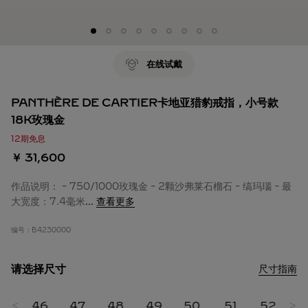
在线试戴
PANTHÈRE DE CARTIER卡地亚猎豹戒指，小号款
18K玫瑰金
12期免息
￥ 31,600
作品说明： - 750/1000玫瑰金 - 2颗沙弗莱石榴石 - 缟玛瑙 - 最
大宽度：7.4毫米
...
查看更多
编号：
B4230000
请选择尺寸
尺寸指南
45
<
46
47
48
49
50
51
52
>
5