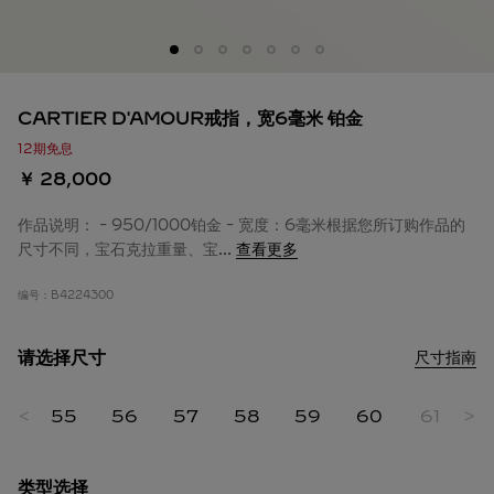
CARTIER D'AMOUR戒指，宽6毫米 铂金
12期免息
￥ 28,000
作品说明： - 950/1000铂金 - 宽度：6毫米根据您所订购作品的
尺寸不同，宝石克拉重量、宝
...
查看更多
编号：
B4224300
请选择尺寸
尺寸指南
<
55
56
57
58
59
60
61
>
6
类型选择