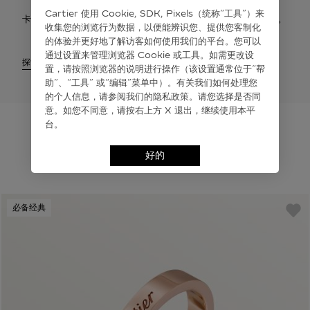
Cartier 使⽤ Cookie, SDK, Pixels（统称“⼯具”）来
卡地亚提供免费配送服务。您有权在签收之日起30天内申请退货。
收集您的浏览⾏为数据，以便能辨识您、提供您客制化
的体验并更好地了解访客如何使⽤我们的平台。您可以
通过设置来管理浏览器 Cookie 或⼯具。如需更改设
探索
置，请按照浏览器的说明进⾏操作（该设置通常位于“帮
助”、“⼯具” 或“编辑”菜单中）。有关我们如何处理您
的个⼈信息，请参阅我们的隐私政策。请您选择是否同
意。如您不同意，请按右上⽅ X 退出，继续使⽤本平
台。
好的
为您推荐
必备经典