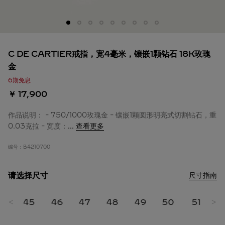
C DE CARTIER戒指，宽4毫米，镶嵌1颗钻石 18K玫瑰
金
6期免息
￥ 17,900
作品说明： - 750/1000玫瑰金 - 镶嵌1颗圆形明亮式切割钻石，重
0.03克拉 - 宽度：
...
查看更多
编号：
B4210700
请选择尺寸
尺寸指南
44
<
45
46
47
48
49
50
51
>
5