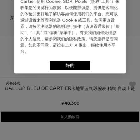
Cartier 使⽤ Cookie, SDK, Pixels（统称“⼯具”）来
收集您的浏览⾏为数据，以便能辨识您、提供您客制化
的体验并更好地了解访客如何使⽤我们的平台。您可以
探索
通过设置来管理浏览器 Cookie 或⼯具。如需更改设
置，请按照浏览器的说明进⾏操作（该设置通常位于“帮
助”、“⼯具” 或“编辑”菜单中）。有关我们如何处理您
的个⼈信息，请参阅我们的隐私政策。请您选择是否同
意。如您不同意，请按右上⽅ X 退出，继续使⽤本平
台。
为您推荐
好的
必备经典
BALLON BLEU DE CARTIER卡地亚蓝气球腕表 精钢 自动上链
￥48,300
加入购物袋