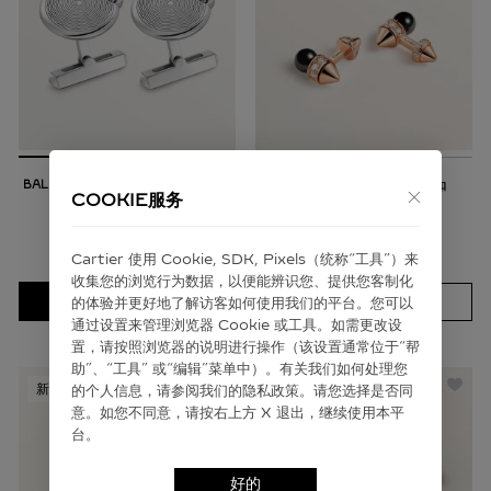
BALLON BLEU DE CARTIER卡地亚蓝
CLASH DE CARTIER系列袖扣
COOKIE服务
气球袖扣
3期免息
12期免息
￥7,000
￥182,000
Cartier 使⽤ Cookie, SDK, Pixels（统称“⼯具”）来
收集您的浏览⾏为数据，以便能辨识您、提供您客制化
加入购物袋
探 索
的体验并更好地了解访客如何使⽤我们的平台。您可以
通过设置来管理浏览器 Cookie 或⼯具。如需更改设
置，请按照浏览器的说明进⾏操作（该设置通常位于“帮
助”、“⼯具” 或“编辑”菜单中）。有关我们如何处理您
新品
新品
的个⼈信息，请参阅我们的隐私政策。请您选择是否同
意。如您不同意，请按右上⽅ X 退出，继续使⽤本平
台。
好的