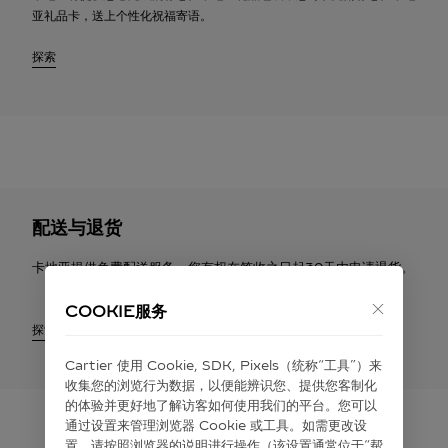
亚礼品卡，送上个性化祝福寄语。
探索
配送与退货
卡地亚提供免费配送服务。您有权在签收之日起30天内申请退货。
COOKIE服务
探索
Cartier 使⽤ Cookie, SDK, Pixels（统称“⼯具”）来
收集您的浏览⾏为数据，以便能辨识您、提供您客制化
的体验并更好地了解访客如何使⽤我们的平台。您可以
通过设置来管理浏览器 Cookie 或⼯具。如需更改设
置，请按照浏览器的说明进⾏操作（该设置通常位于“帮