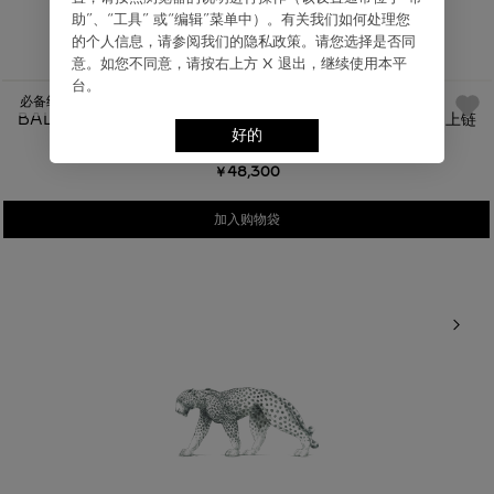
助”、“⼯具” 或“编辑”菜单中）。有关我们如何处理您
为您推荐
的个⼈信息，请参阅我们的隐私政策。请您选择是否同
意。如您不同意，请按右上⽅ X 退出，继续使⽤本平
台。
必备经典
BALLON BLEU DE CARTIER卡地亚蓝气球腕表 精钢 自动上链
好的
￥48,300
加入购物袋