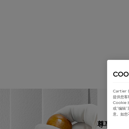
COO
Carti
提供您客
Cook
或“编辑
意。如您
尊享包装