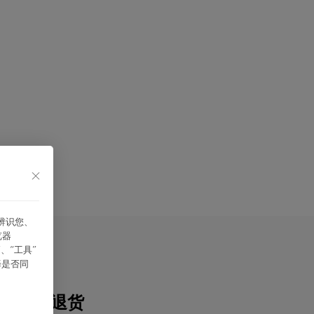
能辨识您、
览器
、“⼯具”
择是否同
配送与退货