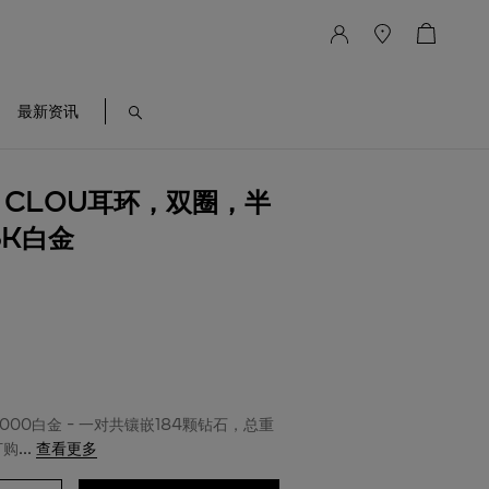
最新资讯
UN CLOU耳环，双圈，半
8K白金
/1000白金 - 一对共镶嵌184颗钻石，总重
订购
...
查看更多