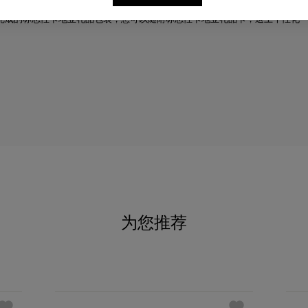
完成的标志性卡地亚礼品包装，您可以随附标志性卡地亚礼品卡，送上个性化
为您推荐
必备经典