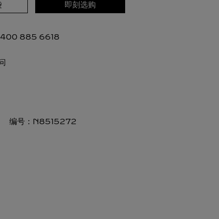
袋
即刻选购
00 885 6618
问
编号：
N8515272