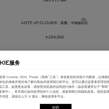
JUSTE UN CLOU耳环，双圈，半铺镶钻石
￥259,000
KIE服务
er 使⽤ Cookie, SDK, Pixels（统称“⼯具”）来收集您的浏览⾏为数据，以便
制化的体验并更好地了解访客如何使⽤我们的平台。您可以通过设置来管理浏
ie 或⼯具。如需更改设置，请按照浏览器的说明进⾏操作（该设置通常位于“帮助”
”菜单中）。有关我们如何处理您的个⼈信息，请参阅我们的隐私政策。请您选
不同意，请按右上⽅ X 退出，继续使⽤本平台。
艺术
好的