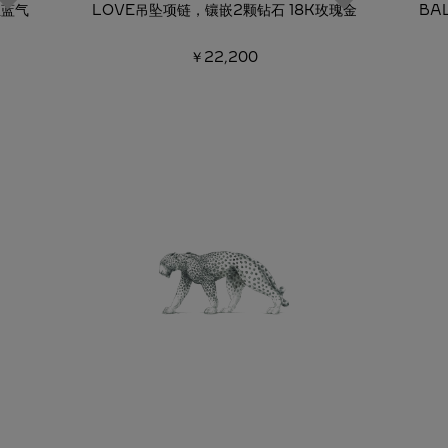
亚蓝气
LOVE吊坠项链，镶嵌2颗钻石 18K玫瑰金
BA
￥22,200