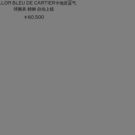
LLON BLEU DE CARTIER卡地亚蓝气
BALLON BLEU D
球腕表 精钢 自动上链
球腕
￥60,500
￥48