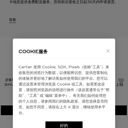
卡地亚提供免费配送服务。您有权在签收之日起30天内申请退货。
探索
COOKIE服务
为您推荐
Cartier 使⽤ Cookie, SDK, Pixels（统称“⼯具”）来
收集您的浏览⾏为数据，以便能辨识您、提供您客制化
的体验并更好地了解访客如何使⽤我们的平台。您可以
必备经典
BALLON BLEU DE CARTIER卡地亚蓝气球腕表 精钢 自动上链
通过设置来管理浏览器 Cookie 或⼯具。如需更改设
置，请按照浏览器的说明进⾏操作（该设置通常位于“帮
助”、“⼯具” 或“编辑”菜单中）。有关我们如何处理您
￥48,300
的个⼈信息，请参阅我们的隐私政策。请您选择是否同
意。如您不同意，请按右上⽅ X 退出，继续使⽤本平
加入购物袋
台。
好的