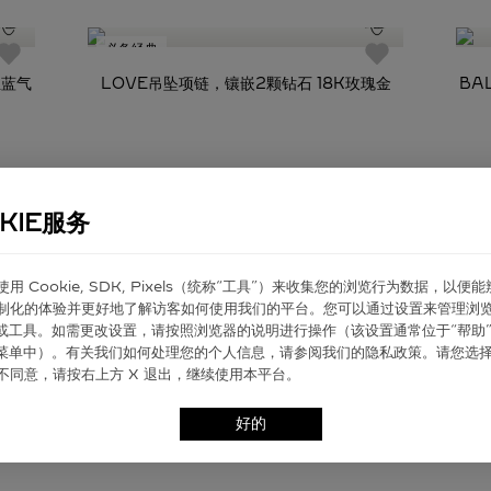
必备经典
亚蓝气
LOVE吊坠项链，镶嵌2颗钻石 18K玫瑰金
BA
KIE服务
er 使⽤ Cookie, SDK, Pixels（统称“⼯具”）来收集您的浏览⾏为数据，以便
制化的体验并更好地了解访客如何使⽤我们的平台。您可以通过设置来管理浏
ie 或⼯具。如需更改设置，请按照浏览器的说明进⾏操作（该设置通常位于“帮助”
”菜单中）。有关我们如何处理您的个⼈信息，请参阅我们的隐私政策。请您选
不同意，请按右上⽅ X 退出，继续使⽤本平台。
好的
￥22,200