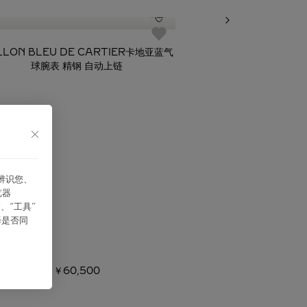
必备经典
LLON BLEU DE CARTIER卡地亚蓝气
BALLON BLEU D
球腕表 精钢 自动上链
球腕
能辨识您、
览器
、“⼯具”
择是否同
￥60,500
￥48