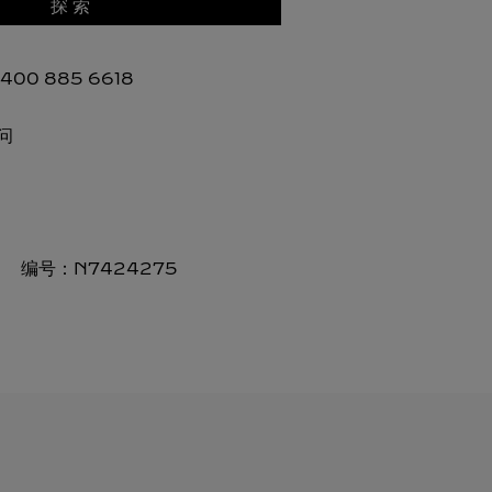
探 索
00 885 6618
问
编号：
N7424275