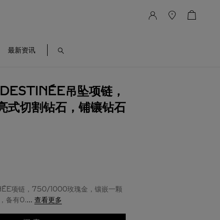
最新资讯
 DESTINÉE吊坠项链，
亮式切割钻石，铺镶钻石
TINÉE项链，750/1000玫瑰金，镶嵌一颗
，备有0.
...
查看更多