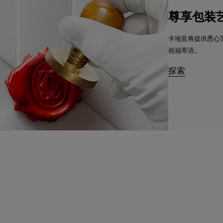
尊享包装
卡地亚将提供悉心
祝福寄语。
探索