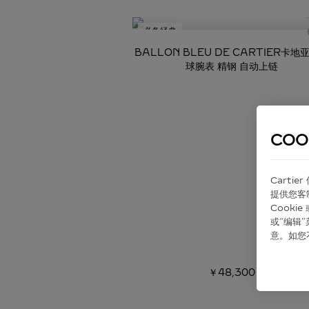
必备经典
BALLON BLEU DE CARTIER卡地
球腕表 精钢 自动上链
COO
Carti
提供您客
Cook
或“编辑
意。如您
￥48,300