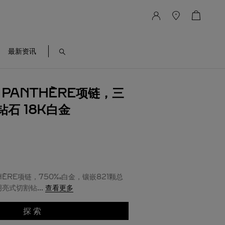
最新资讯
N PANTHÈRE项链，三
石 18K白金
THÈRE项链，750‰白金，镶嵌821颗总
明亮式切割钻
...
查看更多
探 索