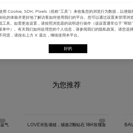
er 使⽤ Cookie, SDK, Pixels（统称“⼯具”）来收集您的浏览⾏为数据，以便
制化的体验并更好地了解访客如何使⽤我们的平台。您可以通过设置来管理浏
ie 或⼯具。如需更改设置，请按照浏览器的说明进⾏操作（该设置通常位于“帮助”
”菜单中）。有关我们如何处理您的个⼈信息，请参阅我们的隐私政策。请您选
不同意，请按右上⽅ X 退出，继续使⽤本平台。
好的
为您推荐
必备经典
亚蓝气
LOVE吊坠项链，镶嵌2颗钻石 18K玫瑰金
BA