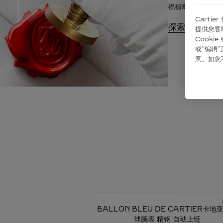
祝福寄语。
Carti
探索
提供您客
Cook
或“编辑
意。如您
必备经典
BALLON BLEU DE CARTIER卡地
球腕表 精钢 自动上链