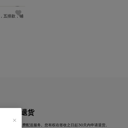
项链，五排款，铺
配送与退货
卡地亚提供免费配送服务。您有权在签收之日起30天内申请退货。