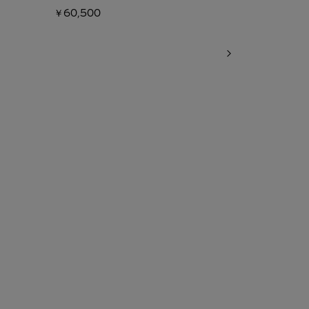
￥60,500
￥48