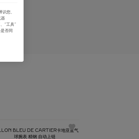
能辨识您、
探索
览器
、“⼯具”
择是否同
必备经典
LLON BLEU DE CARTIER卡地亚蓝气
BALLON BLEU D
球腕表 精钢 自动上链
球腕