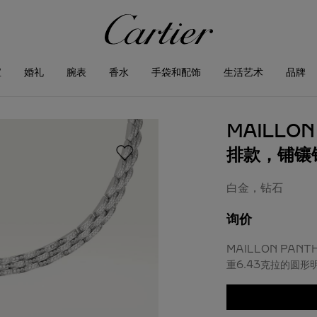
宝
婚礼
腕表
香水
手袋和配饰
生活艺术
品牌
MAILLO
排款，铺镶钻
白金，钻石
询价
MAILLON PAN
重6.43克拉的圆形