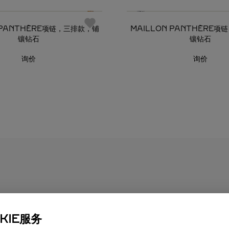
 PANTHÈRE项链，三排款，铺
MAILLON PANTHÈRE
镶钻石
镶钻石
询价
询价
艺术
KIE服务
完成的标志性卡地亚礼品包装，您可以随附标志性卡地亚礼品卡，送上个性化