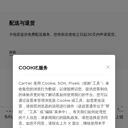
配送与退货
卡地亚提供免费配送服务。您有权在签收之日起30天内申请退货。
探索
COOKIE服务
Cartier 使⽤ Cookie, SDK, Pixels（统称“⼯具”）来
收集您的浏览⾏为数据，以便能辨识您、提供您客制化
为您推荐
的体验并更好地了解访客如何使⽤我们的平台。您可以
通过设置来管理浏览器 Cookie 或⼯具。如需更改设
置，请按照浏览器的说明进⾏操作（该设置通常位于“帮
助”、“⼯具” 或“编辑”菜单中）。有关我们如何处理您
必备经典
BALLON BLEU DE CARTIER卡地亚蓝气球腕表 精钢 自动上链
的个⼈信息，请参阅我们的隐私政策。请您选择是否同
意。如您不同意，请按右上⽅ X 退出，继续使⽤本平