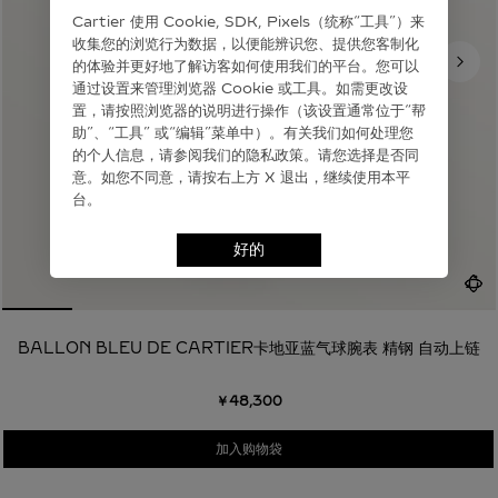
Cartier 使⽤ Cookie, SDK, Pixels（统称“⼯具”）来
收集您的浏览⾏为数据，以便能辨识您、提供您客制化
的体验并更好地了解访客如何使⽤我们的平台。您可以
通过设置来管理浏览器 Cookie 或⼯具。如需更改设
置，请按照浏览器的说明进⾏操作（该设置通常位于“帮
助”、“⼯具” 或“编辑”菜单中）。有关我们如何处理您
的个⼈信息，请参阅我们的隐私政策。请您选择是否同
意。如您不同意，请按右上⽅ X 退出，继续使⽤本平
台。
好的
BALLON BLEU DE CARTIER卡地亚蓝气球腕表 精钢 自动上链
￥48,300
加入购物袋