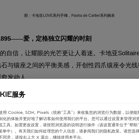
图：卡地亚LOVE系列手镯，Pasha de Cartier系列腕表
895
——
爱，定格独立闪耀的时刻
自信，让耀眼的光芒更让人着迷。卡地亚Solitair
钻石与镶座之间的平衡美感，开创性四爪镶座令光线
彩愈发动人。
KIE服务
图：卡地亚Solitaire 1895系列订婚钻戒
er 使⽤ Cookie, SDK, Pixels（统称“⼯具”）来收集您的浏览⾏为数据，以便
制化的体验并更好地了解访客如何使⽤我们的平台。您可以通过设置来管理浏
Tank Louis Cartier系列腕表
ie 或⼯具。如需更改设置，请按照浏览器的说明进⾏操作（该设置通常位于“帮助”
”菜单中）。有关我们如何处理您的个⼈信息，请参阅我们的隐私政策。请您选
不同意，请按右上⽅ X 退出，继续使⽤本平台。