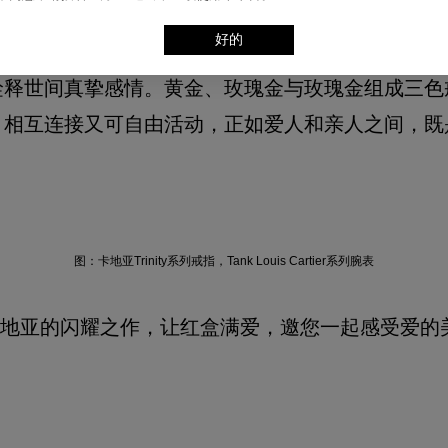
爱，存在温情守护的片刻
好的
常，构筑起留给彼此的温柔和回忆。卡地亚Trinit
诠释世间真挚感情。黄金、玫瑰金与玫瑰金组成三色
，相互连接又可自由活动，正如爱人和亲人之间，既
图：卡地亚Trinity系列戒指，Tank Louis Cartier系列腕表
地亚的闪耀之作，让红盒满爱，邀您一起感受爱的