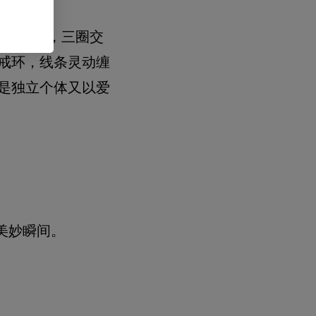
y系列戒指，三圈交
戒环，线条灵动缠
是独立个体又以爱
美妙瞬间。