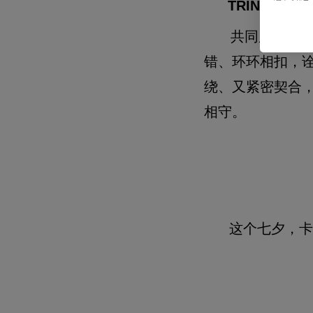
TRINITY
——
共同度过的日
错、环环相扣，
绕、又紧密契合
相守。
这个
七夕，卡