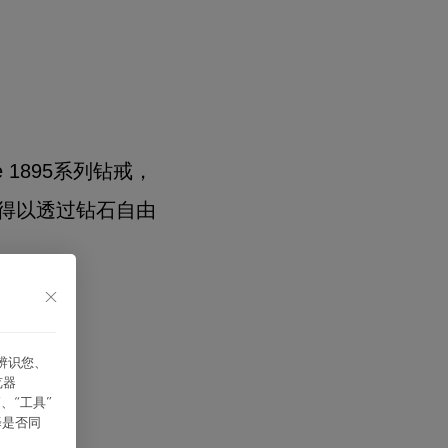
e
1895系列钻戒，
得以透过钻石自由
能辨识您、
览器
、“⼯具”
择是否同