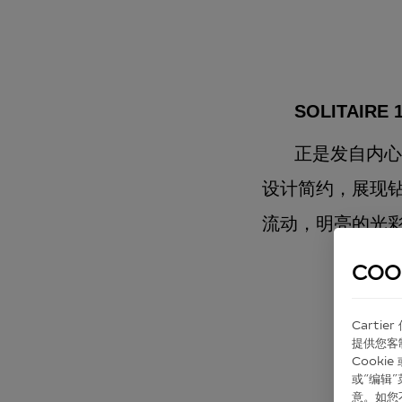
SOLITAIRE 1
正是发自内心的
设计简约，展现
流动，明亮的光
COO
Carti
提供您客
Cook
或“编辑
意。如您