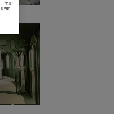
、“⼯具”
择是否同