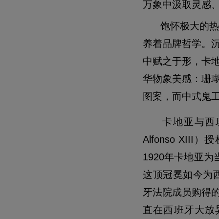
万象中汲取灵感
饱怀极大的热
养着品牌哲学。沉醉
中赋之于形，卡
华物象美感：珊
图案，而中式鬼
卡地亚与西班
Alfonso 
1920年卡地亚为当
这顶冠冕如今为西
牙法院成员购得
直在西班牙大放异