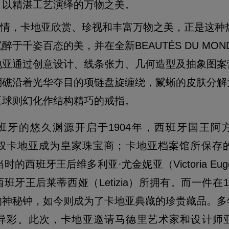
、以精湛工艺演绎的万物之美。
情，卡地亚欣赏、珍视和丰富万物之美，正是这种
于千姿百态的美，并在全新BEAUTÉS DU MO
地亚通过创意设计、线条张力、几何造型及抽象图案
瑚礁沿着光华夺目的项链盘旋缠绕，鬣蜥的皮肤分解
工球则幻化作结构精巧的戒指。
牙的悠久渊源开启于1904年，西班牙国王阿方索
XIII）授权卡地亚成为皇家珠宝商；卡地亚档案馆所保
时的西班牙王后维多利亚·尤金妮亚（Victoria Eu
班牙王后莱蒂西娅（Letizia）所拥有。而一件在1
的神秘钟，如今则成为了卡地亚典藏的珍贵藏品。多
彩。此次，卡地亚邀请马德里艺术家和设计师亚米