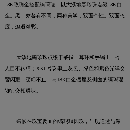
18K玫瑰金搭配缟玛瑙，以大溪地黑珍珠点缀18K白
金。黑，亦各有不同，两种美学，双面个性。双面态
度，邂逅精彩。
大溪地黑珍珠点缀于戒指、耳环和手镯上，令
人目不转睛；XXL号珠串上灰色、绿色和紫色光泽交
替闪耀，变幻不止，与18K白金镶座及侧面的缟玛瑙
铆钉交相辉映。
镶嵌在珠宝反面的缟玛瑙圆珠，呈现通透与深