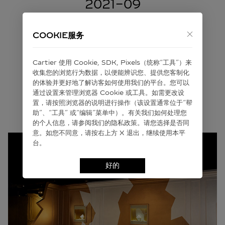
2021-09
COOKIE服务
巩俐成为卡地亚新任全球高级珠宝大使
Cartier 使⽤ Cookie, SDK, Pixels（统称“⼯具”）来
收集您的浏览⾏为数据，以便能辨识您、提供您客制化
了解更多
的体验并更好地了解访客如何使⽤我们的平台。您可以
通过设置来管理浏览器 Cookie 或⼯具。如需更改设
置，请按照浏览器的说明进⾏操作（该设置通常位于“帮
助”、“⼯具” 或“编辑”菜单中）。有关我们如何处理您
的个⼈信息，请参阅我们的隐私政策。请您选择是否同
意。如您不同意，请按右上⽅ X 退出，继续使⽤本平
台。
好的