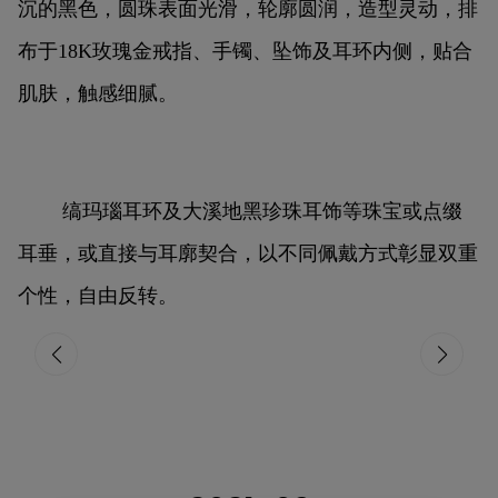
沉的黑色，圆珠表面光滑，轮廓圆润，造型灵动，
排
布于18K玫瑰金戒指、手镯、坠饰及耳环内侧，贴合
肌肤，触感细腻。
缟玛瑙耳环及大溪地黑珍珠耳饰等珠宝或点缀
耳垂，或直接与耳廓契合，以不同佩戴方式彰显双重
个性，自由反转。