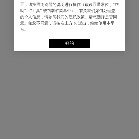
置，请按照浏览器的说明进⾏操作（该设置通常位于“帮
助”、“⼯具” 或“编辑”菜单中）。有关我们如何处理您
的个⼈信息，请参阅我们的隐私政策。请您选择是否同
意。如您不同意，请按右上⽅ X 退出，继续使⽤本平
台。
好的